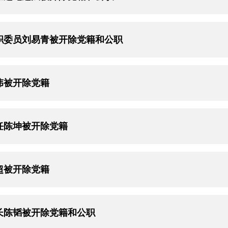
职委员刘易青被开除党籍和公职
伟被开除党籍
任陈坤被开除党籍
超被开除党籍
长陈韬被开除党籍和公职