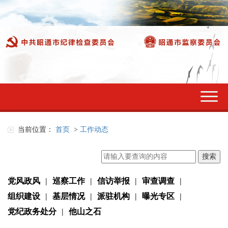
切
换
导
航
当前位置：
首页
>
工作动态
党风政风
|
巡察工作
|
信访举报
|
审查调查
|
组织建设
|
基层情况
|
派驻机构
|
曝光专区
|
党纪政务处分
|
他山之石