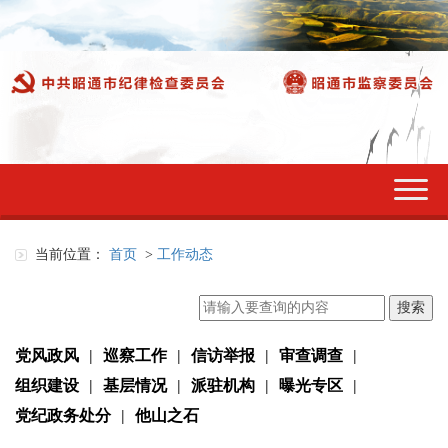
切
换
导
航
当前位置：
首页
>
工作动态
党风政风
|
巡察工作
|
信访举报
|
审查调查
|
组织建设
|
基层情况
|
派驻机构
|
曝光专区
|
党纪政务处分
|
他山之石