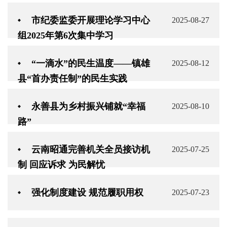
市纪委监委开展理论学习中心
2025-08-27
组2025年第6次集中学习
“一滴水”的民生温度——镇雄
2025-08-12
县“首办责任制”的民生实践
永善县为乡村振兴铺就“幸福
2025-08-10
路”
云南昭通完善机关全员接访机
2025-07-25
制 回应诉求 为民解忧
强化制度建设 规范履职用权
2025-07-23