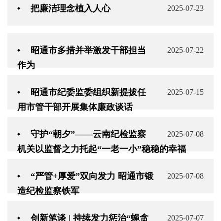
把廉洁理念植入人心
2025-07-23
昭通市多措并举激发干部担当
2025-07-22
作为
昭通市纪委监委组织新提拔任
2025-07-15
用市管干部开展集体廉政谈话
守护“朝夕”——云南纪检监察
2025-07-08
机关以监督之力托起“一老一小”稳稳的幸福
“严管+厚爱”双向发力 昭通市锻
2025-07-08
造纪检监察铁军
创新笔谈 | 持续发力惩治“蝇贪
2025-07-07