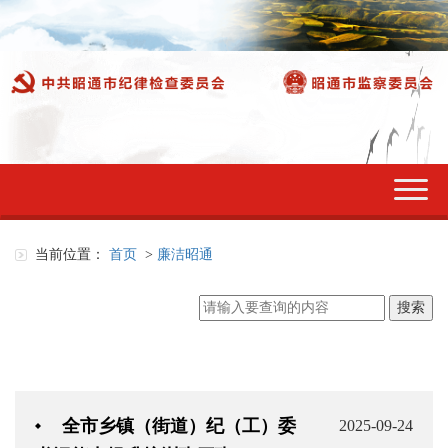
切
换
导
航
当前位置：
首页
>
廉洁昭通
全市乡镇（街道）纪（工）委
2025-09-24