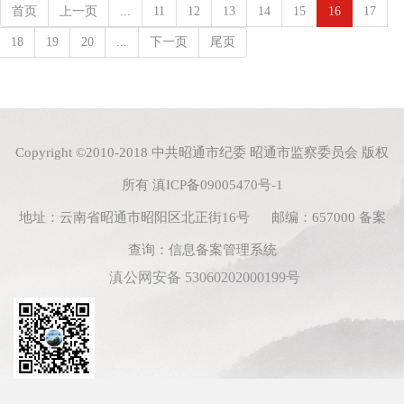
首页
上一页
...
11
12
13
14
15
16
17
18
19
20
...
下一页
尾页
Copyright ©2010-2018 中共昭通市纪委 昭通市监察委员会 版权
所有
滇ICP备09005470号-1
地址：云南省昭通市昭阳区北正街16号 邮编：657000
备案
查询：
信息备案管理系统
滇公网安备 53060202000199号